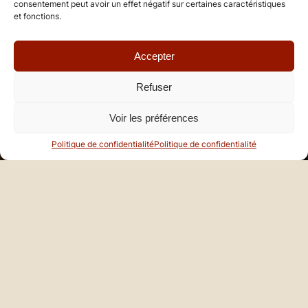
consentement peut avoir un effet négatif sur certaines caractéristiques
et fonctions.
Accepter
Refuser
Voir les préférences
Politique de confidentialité
Politique de confidentialité
LE SUCCÈS DE VOS
ÉVÈNEMENTS
De la création de l’évènement à la